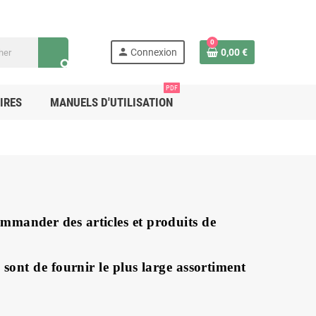
0
person
Connexion
0,00 €
search
PDF
IRES
MANUELS D'UTILISATION
ommander des articles et produits de
ont de fournir le plus large assortiment