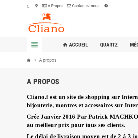
A Propos
Contactez-nous
Conditions
location_on
help
view_headline
ACCUEIL
QUARTZ
MÉ
home
chevron_right
A propos
A PROPOS
Cliano.f
est un site de shopping sur Inter
bijouterie, montres et accessoires sur Inte
Crée Janvier 2016 Par Patrick MACHKOUR à
au meilleur prix pour tous ses clients.
Le délai de livraison moyen est de 2 à 3 j